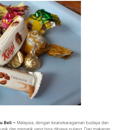
u Beli –
Malaysia, dengan keanekaragaman budaya dan
 unik dan menarik yang bisa dibawa pulang. Dari makanan