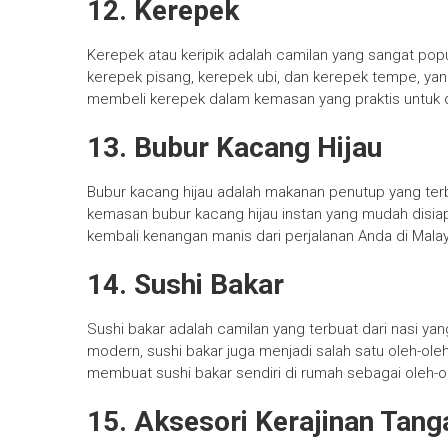
12. Kerepek
Kerepek atau keripik adalah camilan yang sangat popul
kerepek pisang, kerepek ubi, dan kerepek tempe, yan
membeli kerepek dalam kemasan yang praktis untuk di
13. Bubur Kacang Hijau
Bubur kacang hijau adalah makanan penutup yang terbu
kemasan bubur kacang hijau instan yang mudah disi
kembali kenangan manis dari perjalanan Anda di Malay
14. Sushi Bakar
Sushi bakar adalah camilan yang terbuat dari nasi ya
modern, sushi bakar juga menjadi salah satu oleh-ol
membuat sushi bakar sendiri di rumah sebagai oleh-ol
15. Aksesori Kerajinan Tang