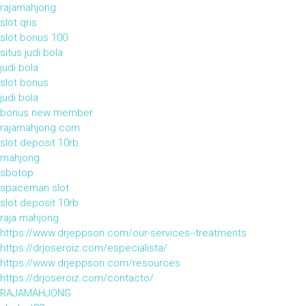
rajamahjong
slot qris
slot bonus 100
situs judi bola
judi bola
slot bonus
judi bola
bonus new member
rajamahjong.com
slot deposit 10rb
mahjong
sbotop
spaceman slot
slot deposit 10rb
raja mahjong
https://www.drjeppson.com/our-services--treatments
https://drjoseroiz.com/especialista/
https://www.drjeppson.com/resources
https://drjoseroiz.com/contacto/
RAJAMAHJONG