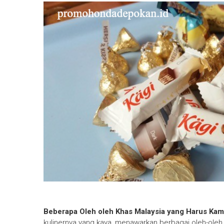
n
t
Beberapa Oleh oleh Khas Malaysia yang Harus Kam
kulinernya yang kaya, menawarkan berbagai oleh-oleh