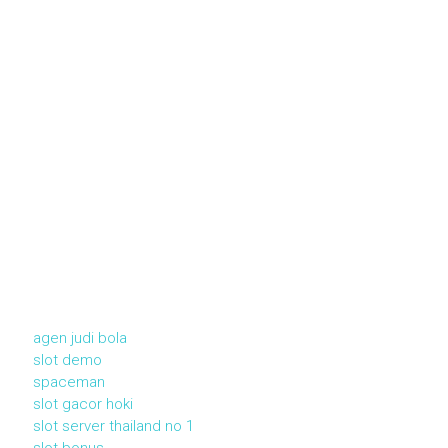
kan
agen judi bola
slot demo
spaceman
slot gacor hoki
slot server thailand no 1