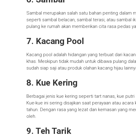
Sambal merupakan salah satu bahan penting dalam ma
seperti sambal belacan, sambal terasi, atau sambal 
pulang ke rumah akan memberikan cita rasa pedas y
7. Kacang Pool
Kacang pool adalah hidangan yang terbuat dari kacan
khas. Meskipun tidak mudah untuk dibawa pulang dal
sudah siap saji atau produk olahan kacang hijau lainny
8. Kue Kering
Berbagai jenis kue kering seperti tart nanas, kue putri
Kue-kue ini sering disajikan saat perayaan atau acara
tahun. Dengan rasa yang lezat dan kemasan yang menar
oleh.
9. Teh Tarik