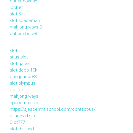
daftar nova88
ibcbet
slot 5k
slot spaceman
mahjong ways 3
daftar sbobet
slot
situs slot
slot gacor
slot depo 10k
banggacor88
slot olympus
rtp live
mahjong ways
spaceman slot
https://sjescentralschool.com/contact-us/
rajacovid slot
Slot777
slot thailand