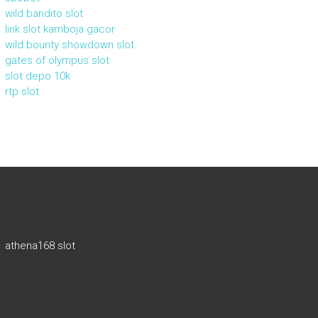
wild bandito slot
link slot kamboja gacor
wild bounty showdown slot
gates of olympus slot
slot depo 10k
rtp slot
athena168 slot