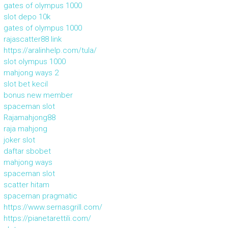
gates of olympus 1000
slot depo 10k
gates of olympus 1000
rajascatter88 link
https://aralinhelp.com/tula/
slot olympus 1000
mahjong ways 2
slot bet kecil
bonus new member
spaceman slot
Rajamahjong88
raja mahjong
joker slot
daftar sbobet
mahjong ways
spaceman slot
scatter hitam
spaceman pragmatic
https://www.sernasgrill.com/
https://pianetarettili.com/