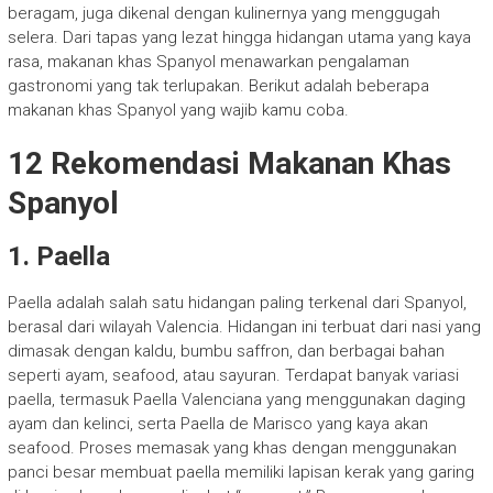
beragam, juga dikenal dengan kulinernya yang menggugah
selera. Dari tapas yang lezat hingga hidangan utama yang kaya
rasa, makanan khas Spanyol menawarkan pengalaman
gastronomi yang tak terlupakan. Berikut adalah beberapa
makanan khas Spanyol yang wajib kamu coba.
12 Rekomendasi Makanan Khas
Spanyol
1. Paella
Paella adalah salah satu hidangan paling terkenal dari Spanyol,
berasal dari wilayah Valencia. Hidangan ini terbuat dari nasi yang
dimasak dengan kaldu, bumbu saffron, dan berbagai bahan
seperti ayam, seafood, atau sayuran. Terdapat banyak variasi
paella, termasuk Paella Valenciana yang menggunakan daging
ayam dan kelinci, serta Paella de Marisco yang kaya akan
seafood. Proses memasak yang khas dengan menggunakan
panci besar membuat paella memiliki lapisan kerak yang garing