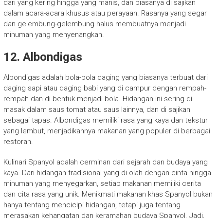
dari yang kering hingga yang manis, dan biasanya di sajikan
dalam acara-acara khusus atau perayaan. Rasanya yang segar
dan gelembung-gelembung halus membuatnya menjadi
minuman yang menyenangkan.
12. Albondigas
Albondigas adalah bola-bola daging yang biasanya terbuat dari
daging sapi atau daging babi yang di campur dengan rempah-
rempah dan di bentuk menjadi bola. Hidangan ini sering di
masak dalam saus tomat atau saus lainnya, dan di sajikan
sebagai tapas. Albondigas memiliki rasa yang kaya dan tekstur
yang lembut, menjadikannya makanan yang populer di berbagai
restoran.
Kulinari Spanyol adalah cerminan dari sejarah dan budaya yang
kaya. Dari hidangan tradisional yang di olah dengan cinta hingga
minuman yang menyegarkan, setiap makanan memiliki cerita
dan cita rasa yang unik. Menikmati makanan khas Spanyol bukan
hanya tentang mencicipi hidangan, tetapi juga tentang
merasakan kehangatan dan keramahan budaya Spanyol. Jadi,