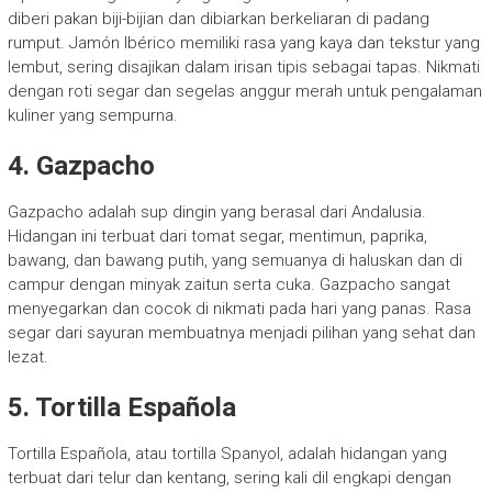
diberi pakan biji-bijian dan dibiarkan berkeliaran di padang
rumput. Jamón Ibérico memiliki rasa yang kaya dan tekstur yang
lembut, sering disajikan dalam irisan tipis sebagai tapas. Nikmati
dengan roti segar dan segelas anggur merah untuk pengalaman
kuliner yang sempurna.
4. Gazpacho
Gazpacho adalah sup dingin yang berasal dari Andalusia.
Hidangan ini terbuat dari tomat segar, mentimun, paprika,
bawang, dan bawang putih, yang semuanya di haluskan dan di
campur dengan minyak zaitun serta cuka. Gazpacho sangat
menyegarkan dan cocok di nikmati pada hari yang panas. Rasa
segar dari sayuran membuatnya menjadi pilihan yang sehat dan
lezat.
5. Tortilla Española
Tortilla Española, atau tortilla Spanyol, adalah hidangan yang
terbuat dari telur dan kentang, sering kali dil engkapi dengan