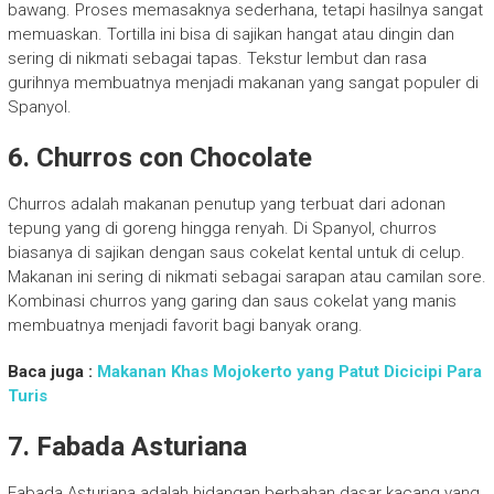
bawang. Proses memasaknya sederhana, tetapi hasilnya sangat
memuaskan. Tortilla ini bisa di sajikan hangat atau dingin dan
sering di nikmati sebagai tapas. Tekstur lembut dan rasa
gurihnya membuatnya menjadi makanan yang sangat populer di
Spanyol.
6. Churros con Chocolate
Churros adalah makanan penutup yang terbuat dari adonan
tepung yang di goreng hingga renyah. Di Spanyol, churros
biasanya di sajikan dengan saus cokelat kental untuk di celup.
Makanan ini sering di nikmati sebagai sarapan atau camilan sore.
Kombinasi churros yang garing dan saus cokelat yang manis
membuatnya menjadi favorit bagi banyak orang.
Baca juga :
Makanan Khas Mojokerto yang Patut Dicicipi Para
Turis
7. Fabada Asturiana
Fabada Asturiana adalah hidangan berbahan dasar kacang yang