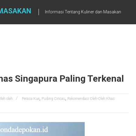
 MASAKAN
Informasi Tentang Kuliner dan Masakan
as Singapura Paling Terkenal
,
,
leh oleh
Perasa Kue
Puding Cincau
Rekomendasi Oleh-Oleh Khas