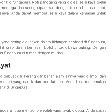
onik di Singapura. Roti panggang yang diolesi selai kaya (selai
an mentega dan sering dipadukan dengan telur rebus dan kopi.
slinya, Anda dapat membeli selai kaya dalam kemasan untuk
al yang sering digunakan dalam hidangan seafood di Singapura,
chili crab dalam kemasan botol untuk dibawa pulang. Dengan
has Singapura di rumah dengan mudah.
kyat
ng terbuat dari kerang dan bahan alam lainnya yang diambil dari
 aksesori yang cantik dan bernilai seni. Anda bisa menemukan
enir di Singapura.
enggara, juga menjadi oleh-oleh yang layak dicoba. Anda dapat