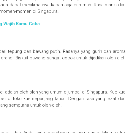
Anda dapat menikmatinya kapan saja di rumah. Rasa manis dan
da momen-momen di Singapura.
g Wajib Kamu Coba
 dari tepung dan bawang putih. Rasanya yang gurih dan aroma
 orang. Biskuit bawang sangat cocok untuk dijadikan oleh-oleh
engel adalah oleh-oleh yang umum dijumpai di Singapura. Kue-kue
 dibeli di toko kue sepanjang tahun. Dengan rasa yang lezat dan
 yang sempurna untuk oleh-oleh.
gapura, dan Anda bisa membawa pulang pasta laksa untuk